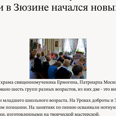
и в Зюзине начался новы
 храма священномученика Ермогена, Патриарха Московс
овано шесть групп разных возрастов, из них две - это
 и младшего школьного возраста. На Уроках доброты 
ом познании. На занятиях по пению осваивали нотную 
ми, изготовленными на творческой мастерской.