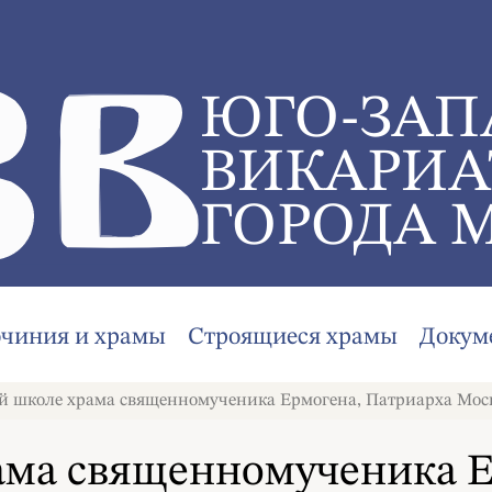
ЮГО-ЗАП
ВИКАРИА
ГОРОДА 
очиния и храмы
Строящиеся храмы
Докум
й школе храма священномученика Ермогена, Патриарха Моско
ама священномученика Е