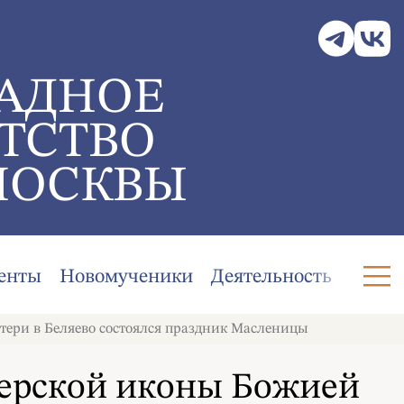
АДНОЕ
ТСТВО
МОСКВЫ
енты
Новомученики
Деятельность
тери в Беляево состоялся праздник Масленицы
верской иконы Божией