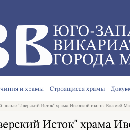
ЮГО-ЗАП
ВИКАРИА
ГОРОДА 
очиния и храмы
Строящиеся храмы
Докум
й школе "Иверский Исток" храма Иверской иконы Божией Ма
верский Исток" храма И