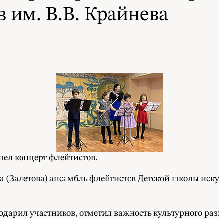
 им. В.В. Крайнева
ошел концерт флейтистов.
Залетова) ансамбль флейтистов Детской школы искусс
арил участников, отметил важность культурного разв