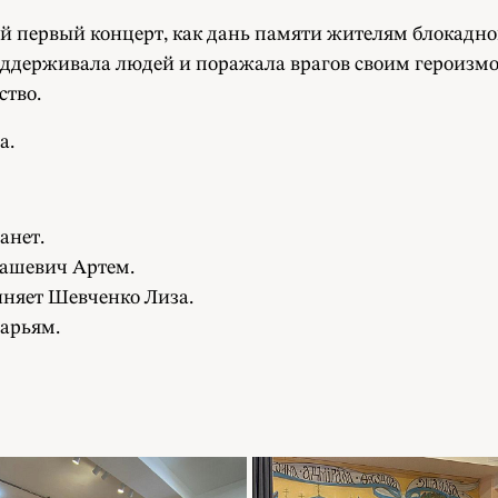
 первый концерт, как дань памяти жителям блокадног
оддерживала людей и поражала врагов своим героизм
ство.
а.
анет.
кашевич Артем.
лняет Шевченко Лиза.
арьям.