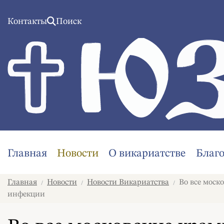
Контакты
Поиск
Главная
Новости
О викариатстве
Благ
Главная
Новости
Новости Викариатства
Во все моск
/
/
/
инфекции