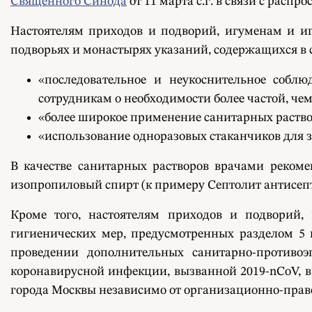
Священного Синода
от 11 марта с.г. в связи с рас
Настоятелям приходов и подворий, игуменам и и
подворьях и монастырях указаний, содержащихся в 
«последовательное и неукоснительное соблю
сотрудникам о необходимости более частой, чем
«более широкое применение санитарных раство
«использование одноразовых стаканчиков для 
В качестве санитарных растворов врачами рекоме
изопропиловый спирт (к примеру Септолит антисепт
Кроме того, настоятелям приходов и подворий,
гигиенических мер, предусмотренных разделом 5 п
проведении дополнительных санитарно-противо
коронавирусной инфекции, вызванной 2019-nCoV, в
города Москвы независимо от организационно-прав