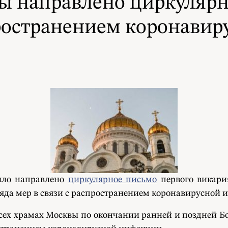
мы направлено циркулярн
спространением коронави
ыло направлено
циркулярное письмо
первого викария
яда мер в связи с распространением коронавирусной 
 всех храмах Москвы по окончании ранней и поздней 