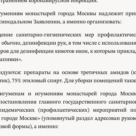
пространением коронавирусной инфекции.
гумениям монастырей города Москвы надлежит при
синодальном Заявлении, а именно организовать:
дение санитарно-гигиенических мер профилактическ
 обычно, дезинфекции рук, в том числе с использован
ров для дезинфекции кивотов икон, к которым прикл
запивки».
ндуются: препараты на основе третичных амидов (к
ик), 75% этиловый спирт. Для уборки помещений так
 игуменам и игумениям монастырей города Москв
остановления главного государственного санитарног
эпидемических (профилактических) мероприятий п
 городе Москве» (упомянутый раздел адресован рук
овой формы), а именно: