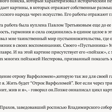
ного поиска, который характеризовал исторический п
здает картины, в которых отражает собственные размы
ского народа через искусство. Его работы отражают гл
а работа была куплена Павлом Третьяковым еще до ее
ость, гармония и сила соединились в единое целое в 
рывал мне таинственный мир пустынножительства, где 
дожник в своих воспоминаниях. Своего «Пустынника» М
авре. И на этой картине присутствует его «пейзаж», с
рих многих пейзажей Нестерова, призванный показать 
ение отроку Варфоломею»,которую так же для своей г
 я. Жить будет “Отрок Варфоломей”. Вот если через три
начит, жив и я», - говорил он.Позже оннаписал цикл 
р Прахов, заведовавший росписью Владимирского собо