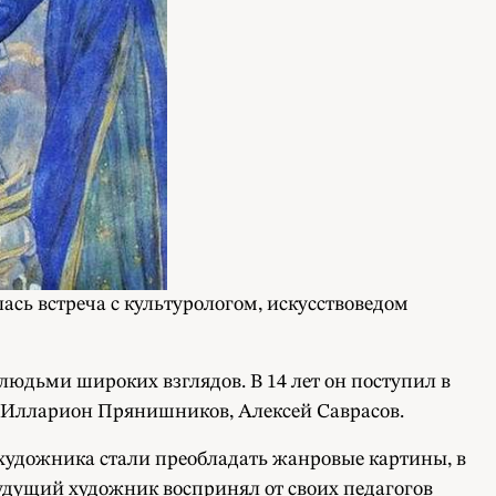
ась встреча с культурологом, искусствоведом
людьми широких взглядов. В 14 лет он поступил в
, Илларион Прянишников, Алексей Саврасов.
 художника стали преобладать жанровые картины, в
удущий художник воспринял от своих педагогов