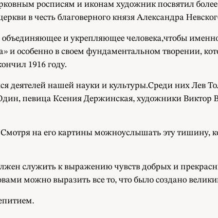
 Церковным росписям и иконам художник посвятил более
ркви в честь благоверного князя Александра Невского
, объединяющее и укрепляющее человека,чтобы именно 
а» и особенно в своем фундаментальном творении, кот
кончил 1916 году.
я деятелей нашей науки и культуры.Среди них Лев То
Юдин, певица Ксения Держинская, художники Виктор 
Смотря на его картины можноуслышать эту тишину, к
 должен служить к выражению чувств добрых и прекра
вами можно выразить все то, что было создано велик
епитием.