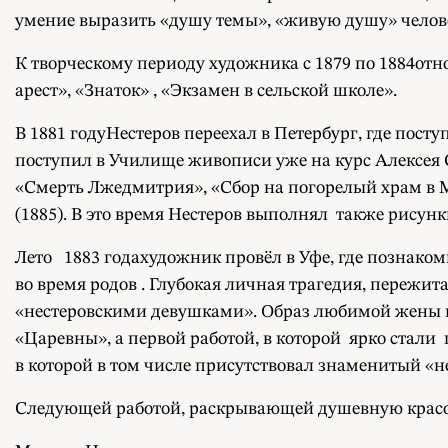
умение выразить «душу темы», «живую душу» челов
К творческому периоду художника с 1879 по 1884от
арест», «Знаток» , «Экзамен в сельской школе».
В 1881 годуНестеров переехал в Петербург, где посту
поступил в Училище живописи уже на курс Алексея С
«Смерть Лжедмитрия», «Сбор на погорелый храм в 
(1885). В это время Нестеров выполнял также рисунк
Лето 1883 годахудожник провёл в Уфе, где познакоми
во время родов . Глубокая личная трагедия, пережи
«нестеровскими девушками». Образ любимой жены п
«Царевны», а первой работой, в которой ярко стали
в которой в том числе присутствовал знаменитый «н
Следующей работой, раскрывающей душевную красот