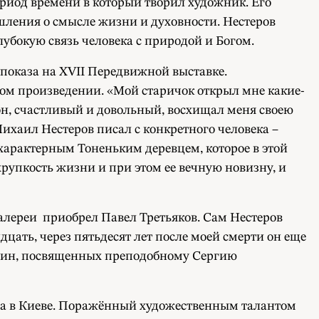
ериод времени в который творил художник. Его
шления о смысле жизни и духовности. Нестеров
убокую связь человека с природой и Богом.
 показа на XVII Передвижной выставке.
этом произведении. «Мой старичок открыл мне какие-
он, счастливый и довольный, восхищал меня своею
ихаил Нестеров писал с конкретного человека –
 характерным Тоненьким деревцем, которое в этой
хрупкость жизни и при этом ее вечную новизну, и
алереи приобрел Павел Третьяков. Сам Нестеров
дцать, через пятьдесят лет после моей смерти он еще
картин, посвященных преподобному Сергию
ра в Киеве. Поражённый художественным талантом