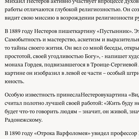
Михаил Нестеров активно участвует впроцессе духов
работы отличаются глубокой религиозностью. Он со
видит свою миссию в возрождении религиозности рус
В 1889 году Нестеров пишеткартину «Пустынник». Эт
Самобытность и мастерство, аскетизм и выразительн
то тайны своего жития. Он вел со мной беседы, отк
простотой, своей угодливостью Богу», - напишет ху
монаха Гордея, подвизавшегося в Троице-Сергиевой л
картине он изобразил в левой ее части – особый шт
юность.
Особую известность принеслаНестеровукартина «Вид
считал полотно лучшей своей работой: «Жить буду не
будет что-то говорить людям – значит, он живой, з
Радонежскому.
В 1890 году «Отрока Варфоломея» увидел профессо