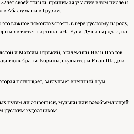
 22лет своей жизни, принимая участие в том числе и
 в Абастумани в Грузии.
это важное помогло устоять в вере русскому народу,
орым является картина. «На Руси. Душа народа», на
лстой и Максим Горький, академики Иван Павлов,
Васнецов, братья Корины, скульпторы Иван Шадр и
оторая поглощает, заглушает внешний шум,
сных путем ли живописи, музыки или всеобъемлющей
им русским художником.