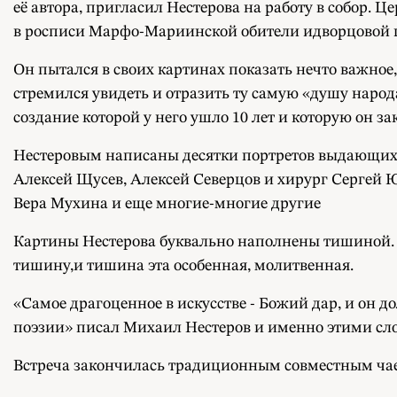
её автора, пригласил Нестерова на работу в собор.
в росписи Марфо-Мариинской обители идворцовой це
Он пытался в своих картинах показать нечто важное
стремился увидеть и отразить ту самую «душу народ
создание которой у него ушло 10 лет и которую он за
Нестеровым написаны десятки портретов выдающихс
Алексей Щусев, Алексей Северцов и хирург Сергей 
Вера Мухина и еще многие-многие другие
Картины Нестерова буквально наполнены тишиной. 
тишину,и тишина эта особенная, молитвенная.
«Самое драгоценное в искусстве - Божий дар, и он
поэзии» писал Михаил Нестеров и именно этими сло
Встреча закончилась традиционным совместным ча