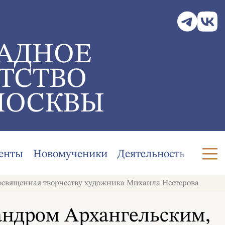
АДНОЕ
ТСТВО
МОСКВЫ
енты
Новомученики
Деятельность
посвященная творчеству художника Михаила Нестерова
сандром Архангельским,