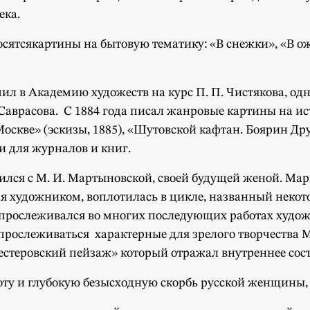
ека.
носятсякартины на бытовую тематику: «В снежки», «В
пил в Академию художеств на курс П. П. Чистякова, одна
аврасова. С 1884 года писал жанровые картины на ист
Москве» (эскизы, 1885), «Шутовской кафтан. Боярин 
и для журналов и книг.
лся с М. И. Мартыновской, своей будущей женой. Мария
тая художником, воплотилась в цикле, названный неко
рослеживался во многих последующих работах художни
 прослеживаться характерные для зрелого творчества М
естеровский пейзаж» который отражал внутреннее состо
у и глубокую безысходную скорбь русской женщины, 