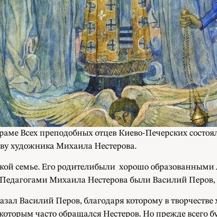
храме Всех преподобных отцев Киево-Печерских состоял
ву художника Михаила Нестерова.
ской семье. Его родителибыли хорошо образованными 
. Педагогами Михаила Нестерова были Василий Перов
азал Василий Перов, благодаря которому в творчестве
которым часто обращался Нестеров. Но прежде всего б