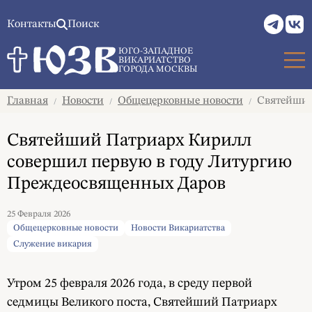
Контакты
Поиск
ЮГО-ЗАПАДНОЕ
ВИКАРИАТСТВО
ГОРОДА МОСКВЫ
Главная
Новости
Общецерковные новости
Святейший
/
/
/
Святейший Патриарх Кирилл
совершил первую в году Литургию
Преждеосвященных Даров
25 Февраля 2026
Общецерковные новости
Новости Викариатства
Служение викария
Утром 25 февраля 2026 года, в среду первой
седмицы Великого поста, Святейший Патриарх