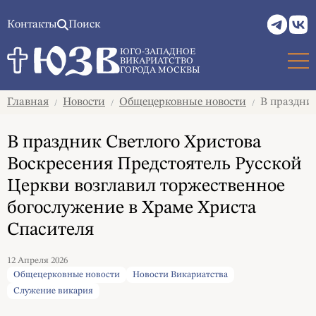
Контакты
Поиск
ЮГО-ЗАПАДНОЕ
ВИКАРИАТСТВО
ГОРОДА МОСКВЫ
Главная
Новости
Общецерковные новости
В праздник
/
/
/
В праздник Светлого Христова
Воскресения Предстоятель Русской
Церкви возглавил торжественное
богослужение в Храме Христа
Спасителя
12 Апреля 2026
Общецерковные новости
Новости Викариатства
Служение викария