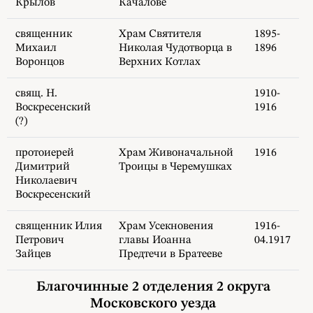
Крылов
Качалове
священник
Храм Святителя
1895-
Михаил
Николая Чудотворца в
1896
Воронцов
Верхних Котлах
свящ. Н.
1910-
Воскресенский
1916
(?)
протоиерей
Храм Живоначальной
1916
Димитрий
Троицы в Черемушках
Николаевич
Воскресенский
священник Илия
Храм Усекновения
1916-
Петрович
главы Иоанна
04.1917
Зайцев
Предтечи в Братееве
Благочинные 2 отделения 2 округа
Московского уезда