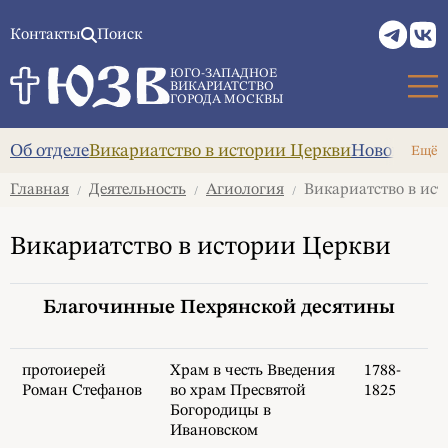
Контакты
Поиск
ЮГО-ЗАПАДНОЕ
ВИКАРИАТСТВО
ГОРОДА МОСКВЫ
Об отделе
Викариатство в истории Церкви
Новомучени
Ещё
Главная
Деятельность
Агиология
Викариатство в ис
/
/
/
Викариатство в истории Церкви
Благочинные Пехрянской десятины
протоиерей
Храм в честь Введения
1788-
Роман Стефанов
во храм Пресвятой
1825
Богородицы в
Ивановском