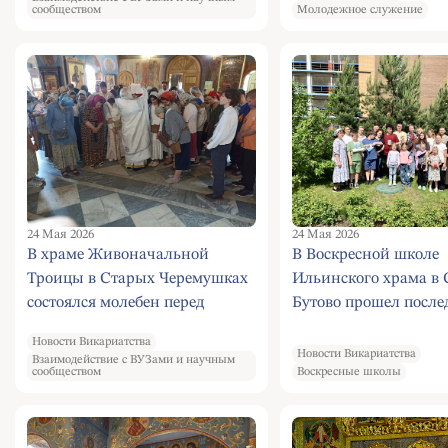
сообществом
Молодежное служение
24 Мая 2026
24 Мая 2026
В Воскресной школе
В храме Живоначальной
Ильинского храма в
Троицы в Старых Черемушках
Бутово прошел посл
состоялся молебен перед
учебно-праздничный
экзаменами
Новости Викариатства
Новости Викариатства
Взаимодействие с ВУЗами и научным
сообществом
Воскресные школы