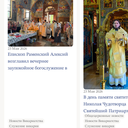
23 Мая 2026
Епископ Раменский Алексий
возглавил вечернее
заупокойное богослужение в
храме преподобной
Евфросинии Московской
23 Мая 2026
В день памяти святит
Николая Чудотворца
Святейший Патриар
Общецерковные новости
молился за Литургие
Новости Викариатства
Новости Викариатства
Александро-Невском 
Служение викария
Служение викария