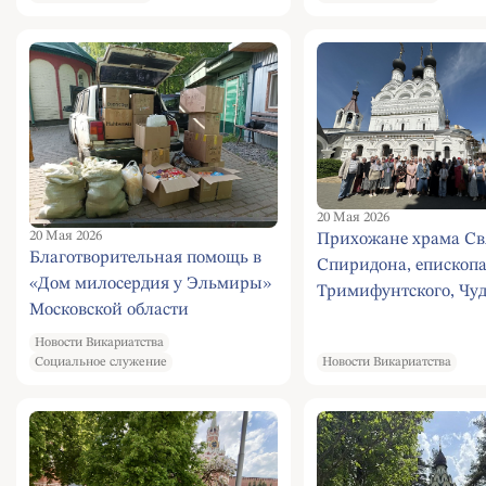
близ Переделкина
20 Мая 2026
20 Мая 2026
Прихожане храма Св
Благотворительная помощь в
Спиридона, епископ
«Дом милосердия у Эльмиры»
Тримифунтского, Чуд
Московской области
в Южном Бутове сов
паломническую поезд
Новости Викариатства
Социальное служение
Новости Викариатства
Муром и Дивеевскую