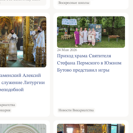
м
Воскресные школы
24 Мая 2026
Приход храма Святителя
Стефана Пермского в Южном
Бутово представил игры
Раменский Алексий
пермских земель
л служение Литургии
реподобной
ии Московской в
 родительскую
ариатства
икария
Новости Викариатства