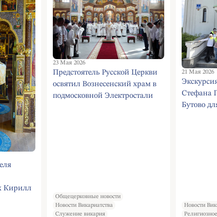
23 Мая 2026
Предстоятель Русской Церкви
21 Мая 2026
Экскурсия
освятил Вознесенский храм в
Стефана 
подмосковной Электростали
Бутово дл
«К» ГБОУ
школы 19
еля
х Кирилл
Общецерковные новости
й в
Новости Викариатства
Новости Вик
скиту
Служение викария
Религиозное