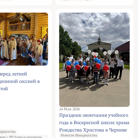
еред летней
ионной сессией в
ятой
стольной Нины в
ах
24 Мая 2026
Праздник окончания учебного
года в Воскресной школе храма
Рождества Христова в Черневе
ариатства
Новости Викариатства
вие с ВУЗами и научным