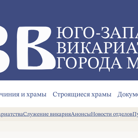
ЮГО-ЗАП
ВИКАРИА
ГОРОДА 
очиния и храмы
Строящиеся храмы
Докум
ариатства
Служение викария
Анонсы
Новости отделов
П