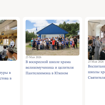
25 Мая 2026
В воскресной школе храма
25 Мая 2026
Воспитан
великомученика и целителя
школы хр
туры в
Пантелеимона в Южном
Святител
стова в
Бутове завершился очередной
в Южном 
учебный год.
родителя
паломнич
монастыр