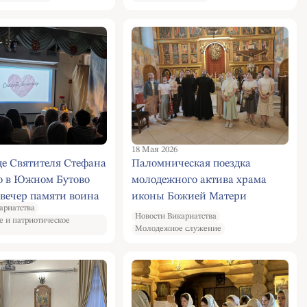
18 Мая 2026
е Святителя Стефана
Паломническая поездка
о в Южном Бутово
молодежного актива храма
 вечер памяти воина
иконы Божией Матери
ариатства
одионова,
«Умягчение злых сердец» в
Новости Викариатства
е и патриотическое
нный к 30 годовщине
Конькове в храм Софии
Молодежное служение
ины
Премудрости Божией в
Средних Садовниках