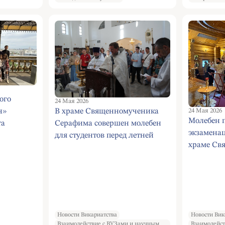
деревню
храма.
ого
24 Мая 2026
В храме Священномученика
24 Мая 2026
н»
Молебен п
Серафима совершен молебен
та
экзаменац
для студентов перед летней
храме Св
экзаменационной сессией
равноапо
Черемушк
Новости Викариатства
Новости Вик
Взаимодействие с ВУЗами и научным
Взаимодейст