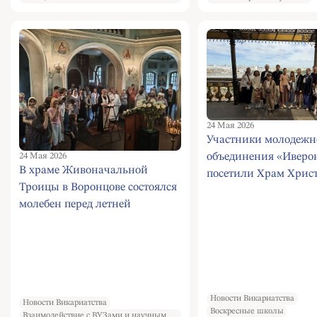
24 Мая 2026
Участники молодежн
24 Мая 2026
объединения «Иверо
В храме Живоначальной
посетили Храм Хрис
Троицы в Воронцове состоялся
Спасителя
молебен перед летней
экзаменационной сессией
Новости Викариатства
Новости Викариатства
Воскресные школы
Взаимодействие с ВУЗами и научным