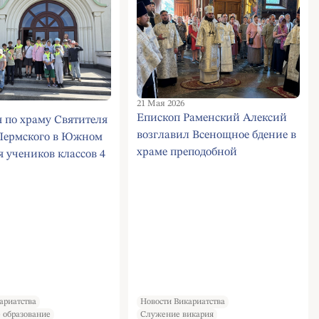
21 Мая 2026
Епископ Раменский Алексий
 по храму Святителя
возглавил Всенощное бдение в
Пермского в Южном
храме преподобной
я учеников классов 4
Евфросинии Московской
 школы 1492 и 4 «Ж»
81
ариатства
Новости Викариатства
 образование
Служение викария