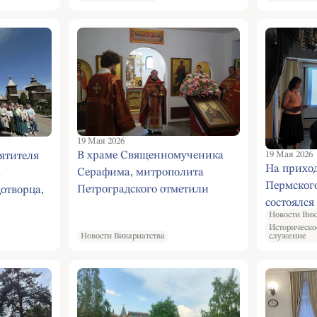
19 Мая 2026
В храме Священномученика
19 Мая 2026
ятителя
На приход
Серафима, митрополита
а
Пермског
Петроградского отметили
отворца,
состоялся
Престольный праздник
ершили
Новости Вик
Евгения Р
ку в
Историческо
приуроче
Новости Викариатства
служение
 обитель
его конч