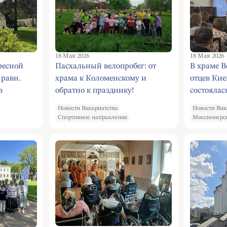
18 Мая 2026
18 Мая 2026
ресной
Пасхальный велопробег: от
В храме В
 равн.
храма к Коломенскому и
отцев Кие
в
обратно к празднику!
состоялас
й скит
священни
Новости Викариатства
Новости Вик
Желтовым
Спортивное направление
Миссионерс
«Келейная
Церкви и 
практике»