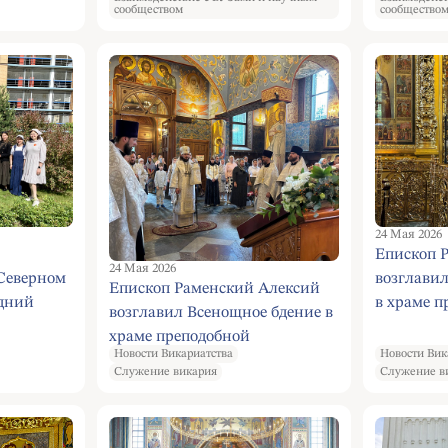
сообществом
сообщество
24 Мая 2026
Епископ 
24 Мая 2026
 Северном
возглави
Епископ Раменский Алексий
едний
в храме п
возглавил Всенощное бдение в
 день.
Евфросин
храме преподобной
Троицкую
Новости Викариатства
Новости Вик
Евфросинии Московской
Служение викария
Служение в
субботу