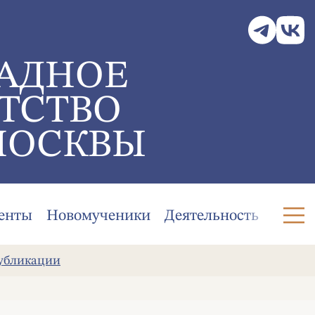
АДНОЕ
ТСТВО
МОСКВЫ
енты
Новомученики
Деятельность
убликации