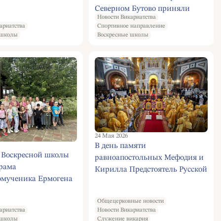
Северном Бутово приняли
Новости Викариатства
участие в Весеннем
ариатства
Спортивное направление
Велофестивале.
 школы
Воскресные школы
24 Мая 2026
В день памяти
 Воскресной школы
равноапостольных Мефодия и
рама
Кирилла Предстоятель Русской
мученика Ермогена
Церкви совершил Литургию в
и родители
Храме Христа Спасителя
Общецерковные новости
 поездку в
ариатства
Новости Викариатства
ье в контактную
 школы
Служение викария