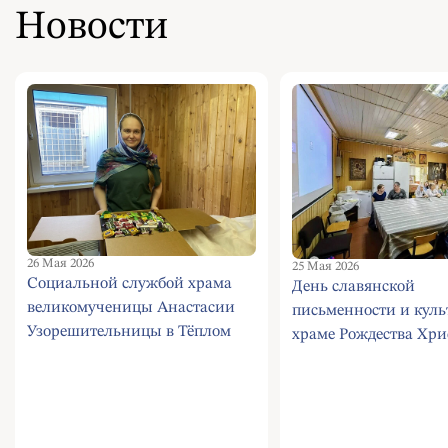
Новости
26 Мая 2026
25 Мая 2026
Социальной службой храма
День славянской
великомученицы Анастасии
письменности и куль
Узорешительницы в Тёплом
храме Рождества Хри
Стане была отправлена
Черневе
посылка в Самарскую область
для семьи тяжело болящего
мальчика