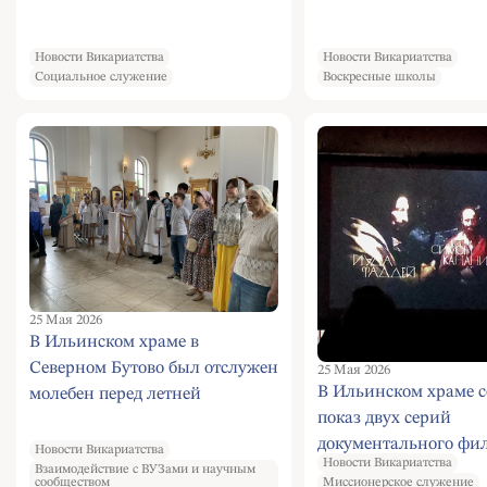
Новости Викариатства
Новости Викариатства
Социальное служение
Воскресные школы
25 Мая 2026
В Ильинском храме в
Северном Бутово был отслужен
25 Мая 2026
В Ильинском храме с
молебен перед летней
показ двух серий
экзаменационной сессией.
документального фи
Новости Викариатства
Новости Викариатства
цикла Апостолы.
Взаимодействие с ВУЗами и научным
сообществом
Миссионерское служение