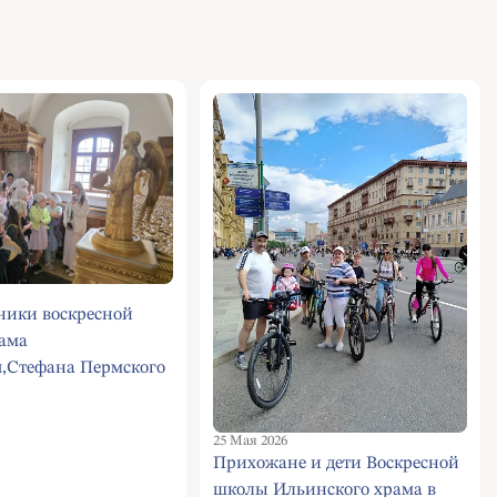
ники воскресной
ама
я,Стефана Пермского
Бутово со своими
ми совершили
25 Мая 2026
ество в Донской
Прихожане и дети Воскресной
ь
школы Ильинского храма в