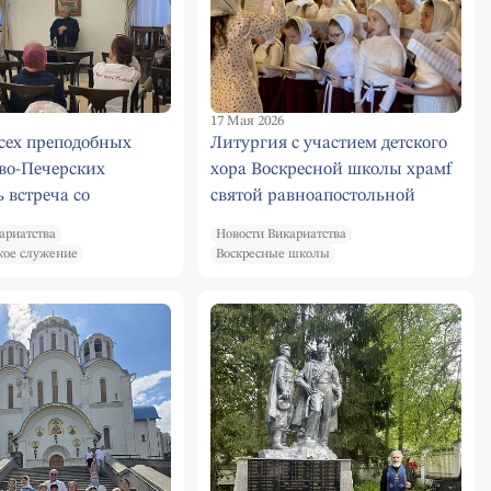
17 Мая 2026
сех преподобных
Литургия с участием детского
во-Печерских
хора Воскресной школы храмf
ь встреча со
святой равноапостольной
ком Михаилом
Нины в Черемушках
ариатства
Новости Викариатства
 , посвященная теме
кое служение
Воскресные школы
 молитва в древней
в современной
.