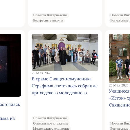
Новости Викариатства
Новости Вик
Воскресные школы
Воскресные
25 Мая 2026
В храме Священномученика
25 Мая 2026
Серафима состоялось собрание
Учащиеся
приходского молодежного
«Исток» х
объединения «Серафимовцы».
остоялась
Священно
Миссионерская акция,
в Зюзине 
посвященная Дню славянской
льма из
Новости Викариатства
совершили
письменности и культуры.
Социальное служение
Новости Вик
Подмосков
Помощь СВО от молодежи
Молодежное служение
Воскресные