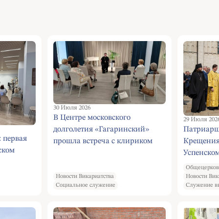
30 Июля 2026
В Центре московского
29 Июля 202
Патриарш
долголетия «Гагаринский»
: первая
Крещения 
прошла встреча с клириком
ском
Успенском
Троицкого храма в Старых
Крестный 
Черемушках иереем Виктором
Общецерков
памятник
Крючковым
Новости Викариатства
Новости Вик
Социальное служение
Служение в
князю Вл
Боровицк