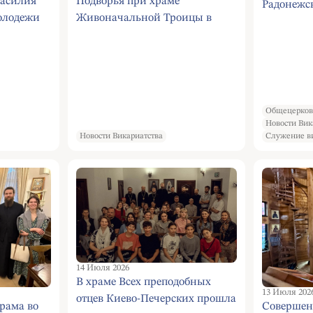
Василия
Подворья при храме
Радонежс
молодежи
Живоначальной Троицы в
Патриарх
Конькове г. Москвы
всенощное
митрополит Кишиневский и
Сергиевой
всея Молдовы Владимир
совершил Божественную
Литургию в Престольный
Общецерков
праздник
Новости Вик
Новости Викариатства
Служение в
14 Июля 2026
В храме Всех преподобных
13 Июля 202
отцев Киево-Печерских прошла
рама во
Совершен