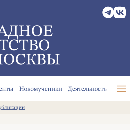
АДНОЕ
ТСТВО
МОСКВЫ
енты
Новомученики
Деятельность
убликации