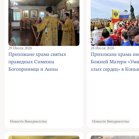
29 Июля 2026
28 Июля 2026
Прихожане храма святых
Прихожане храма и
праведных Симеона
Божией Матери «Умя
Богоприимца и Анны
злых сердец» в Коньк
пророчицы в Черемушках
приняли участие в е
совершили акафистное пение
Московском Крестном
святому князю Владимиру
посвященном Дню К
Руси
Новости Викариатства
Новости Викариатства