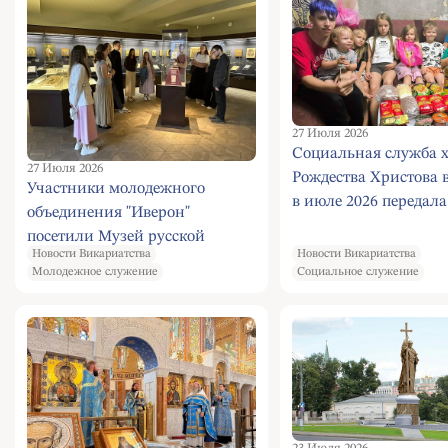
27 Июля 2026
Социальная служба 
27 Июля 2026
Рождества Христова 
Участники молодежного
в июле 2026 передала
объединения "Иверон"
благотворительную 
посетили Музей русской
для многодетных сем
Новости Викариатства
Новости Викариатства
иконы
Молодежное служение
Социальное служение
Южного Бутово