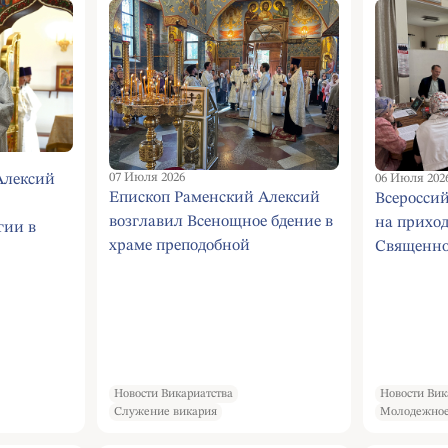
» в
Коньково
07 Июля 2026
Алексий
06 Июля 202
Епископ Раменский Алексий
Всеросси
возглавил Всенощное бдение в
на приход
гии в
храме преподобной
Священно
и (Войно-
Евфросинии Московской
Патриарха
Руси, чуд
инике
оградова
Новости Викариатства
Новости Вик
Служение викария
Молодежное