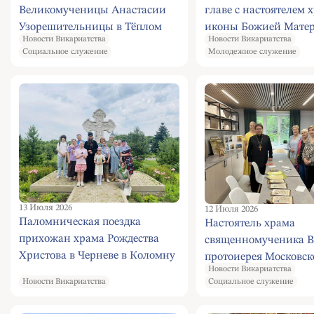
Великомученицы Анастасии
главе с настоятелем 
Узорешительницы в Тёплом
иконы Божией Мате
Новости Викариатства
Новости Викариатства
Стане передала гуманитарную
"Умягчение злых серд
Социальное служение
Молодежное служение
помощь в военный госпиталь в
Конькове приняли уч
Харьковской области, а также
молодежном квизе "Ч
для мирных жителей
слово, батюшка"
13 Июля 2026
12 Июля 2026
Паломническая поездка
Настоятель храма
прихожан храма Рождества
священномученика В
Христова в Черневе в Коломну
протоиерея Московск
Новости Викариатства
Конькове, иерей Евг
Новости Викариатства
Социальное служение
Марков провел беседа
«Роль подвига новом