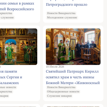
нии семьи в рамках
Петроградского прошло
тий Всероссийского
мероприятие, посвященное
ариатства
Новости Викариатства
дежи на приходе
празднованию Всероссийского
 служение
Молодежное служение
ященномученика
дня молодежи.
, Патриарха
го и всея Руси,
а в Зюзине
6
10 Июля 2026
ня памяти
Святейший Патриарх Кирилл
ных Сергия и
освятил храм в честь иконы
Валаамских
Божией Матери «Живоносный
ные новости
Новости Викариатства
й Патриарх Кирилл
Источник» в Валаамском
ариатства
Общецерковные новости
всенощное бдение в
монастыре
икария
Служение викария
ом монастыре