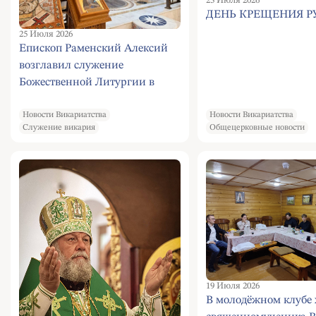
23 Июля 2026
ДЕНЬ КРЕЩЕНИЯ Р
25 Июля 2026
Епископ Раменский Алексий
возглавил служение
Божественной Литургии в
храме Покрова Пресвятой
Богородицы в Ясенево
Новости Викариатства
Новости Викариатства
Служение викария
Общецерковные новости
19 Июля 2026
В молодёжном клубе