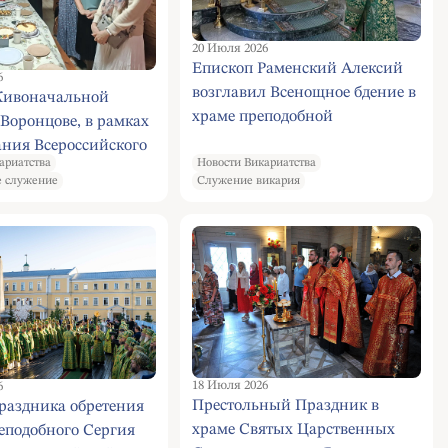
20 Июля 2026
Епископ Раменский Алексий
6
возглавил Всенощное бдение в
Живоначальной
храме преподобной
Воронцове, в рамках
Евфросинии Московской
ния Всероссийского
ариатства
Новости Викариатства
ежи, состоялся показ
 служение
Служение викария
ального фильма
ные Пётр и
"
18 Июля 2026
6
Престольный Праздник в
раздника обретения
храме Святых Царственных
еподобного Сергия