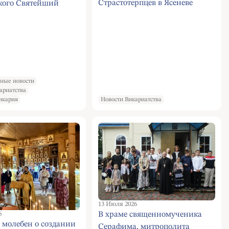
Страстотерпцев в Ясеневе
кого Святейший
 Кирилл совершил
 бдение в Троице-
 лавре
ные новости
ариатства
икария
Новости Викариатства
13 Июля 2026
В храме священномученика
6
 молебен о создании
Серафима, митрополита