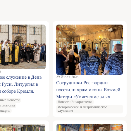
6
ее служение в День
29 Июля 2026
Сотрудники Росгвардии
Руси. Литургия в
посетили храм иконы Божией
 соборе Кремля.
Матери «Умягчение злых
ход. Молебен у
ные новости
Новости Викариатства
сердец» в Конькове
а равноапостольному
ариатства
Историческое и патриотическое
икария
служение
адимиру на
ой площади