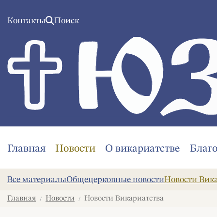
Контакты
Поиск
Главная
Новости
О викариатстве
Благ
Все материалы
Общецерковные новости
Новости Вик
Главная
Новости
Новости Викариатства
/
/