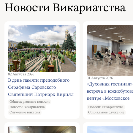
Новости Викариатства
02 Августа 2026
01 Августа 2026
В день памяти преподобного
«Духовная гостиная»
Серафима Саровского
встреча в южнобутов
Святейший Патриарх Кирилл
центре «Московское
совершил Литургию в
Общецерковные новости
долголетие»
Новости Викариатства
Новости Викариатства
Серафимо-Дивеевском
Служение викария
Социальное служение
монастыре