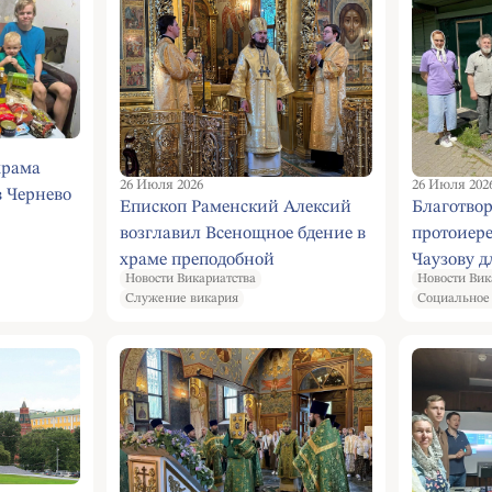
храма
26 Июля 2026
26 Июля 202
в Чернево
Епископ Раменский Алексий
Благотво
возглавил Всенощное бдение в
протоиер
помощь
храме преподобной
Чаузову д
ей
Новости Викариатства
Новости Вик
Евфросинии Московской
пожилых 
Служение викария
Социальное
в Рязанск
нуждающи