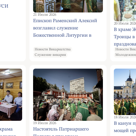
УСИ
21 Июля 2026
Епископ Раменский Алексий
20 Июля 202
возглавил служение
В храме 
Божественной Литургии в
Троицы в 
престольный праздник храма
празднова
преподобной Евфросинии
Новости Викариатства
Новости Вик
дня молод
Служение викария
Молодежное
Московской
документ
"Благовер
Феврония
18 Июля 202
В канун п
19 Июля 2026
 храма
Настоятель Патриаршего
мощей пр