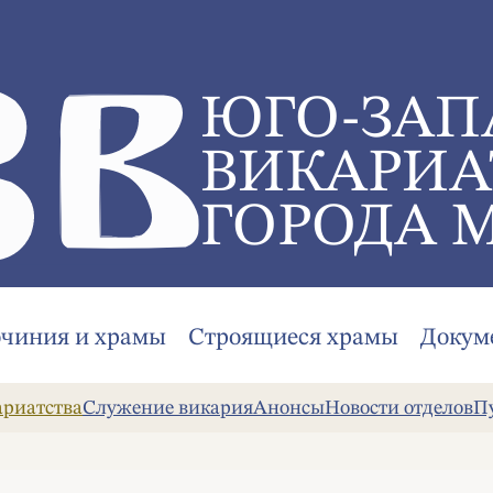
ЮГО-ЗАП
ВИКАРИА
ГОРОДА 
очиния и храмы
Строящиеся храмы
Докум
ариатства
Служение викария
Анонсы
Новости отделов
П