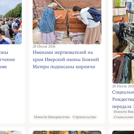
28 Июля 2026
коны
Именами жертвователей на
гчение
храм Иверской иконы Божией
ове
Матери подписаны кирпичи
жегодном
возводимой святыни
 ходе,
28 Июля 202
рещения
Социальн
Рождества
передала 
Новости Вик
военные г
Новости Викариатства
Строительство
Социальное