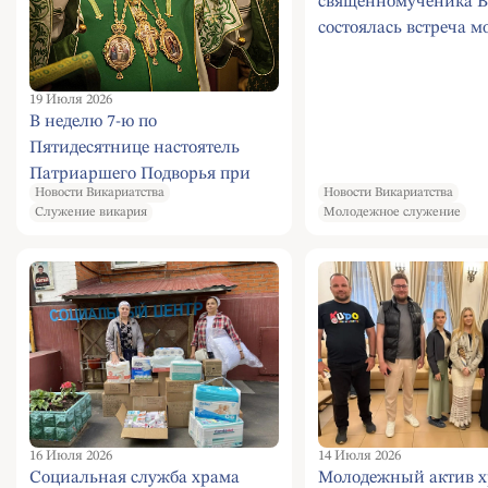
священномученика 
состоялась встреча 
19 Июля 2026
В неделю 7-ю по
Пятидесятнице настоятель
Патриаршего Подворья при
Новости Викариатства
Новости Викариатства
храме Живоначальной Троицы
Служение викария
Молодежное служение
в Конькове г. Москвы
митрополит Кишиневский и
всея Молдовы Владимир
совершил Божественную
Литургию
16 Июля 2026
14 Июля 2026
Социальная служба храма
Молодежный актив х