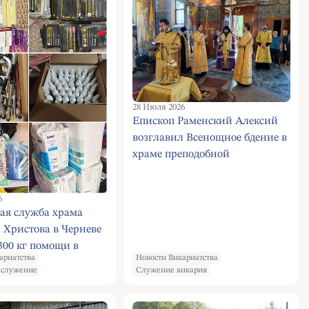
28 Июля 2026
Епископ Раменский Алексий
возглавил Всенощное бдение в
храме преподобной
Евфросинии Московской
6
ая служба храма
 Христова в Черневе
300 кг помощи в
ариатства
Новости Викариатства
оспитали в июле.
 служение
Служение викария