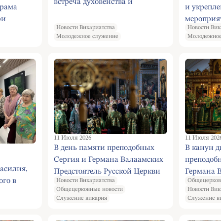
встреча духовенства и
храма
и укрепле
молодежи приходов Юго –
ри
мероприя
Западного викариатства,
Новости Викариатства
Новости Вик
ец" в
дня моло
посвященная Всероссийскому
Молодежное служение
Молодежное
астие в
храма Св
Дню молодежи.
естное
Ермогена
Московско
чудотворц
11 Июля 2026
11 Июля 202
В день памяти преподобных
В канун д
Сергия и Германа Валаамских
преподоб
асилия,
Предстоятель Русской Церкви
Германа 
ого в
Новости Викариатства
Общецерков
совершил Литургию в
Святейши
Общецерковные новости
Новости Вик
ений
Валаамском монастыре
совершил 
Служение викария
Служение в
 на тему
Валаамск
учеников