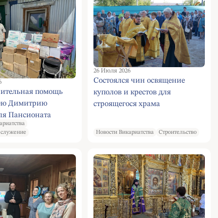
26 Июля 2026
Cостоялся чин освящение
6
рительная помощь
куполов и крестов для
ею Димитрию
строящегося храма
ля Пансионата
священномученика Василия,
ариатства
людей «Наша забота»
протоиерея Московского, в
 служение
Новости Викариатства
Строительство
ой области и для
Конькове.
хся семей с детьми