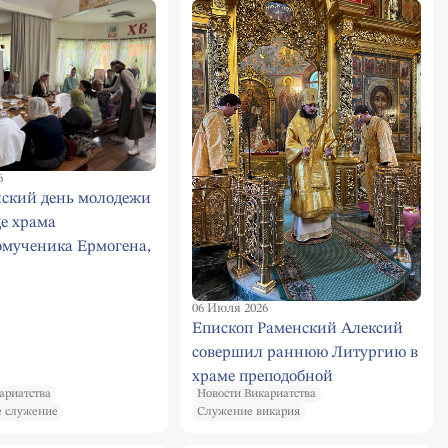
6
йский день молодежи
е храма
мученика Ермогена,
 Московского и всея
отворца в Зюзине
06 Июля 2026
Епископ Раменский Алексий
совершил раннюю Литургию в
храме преподобной
ариатства
Новости Викариатства
Евфросинии Московской
 служение
Служение викария