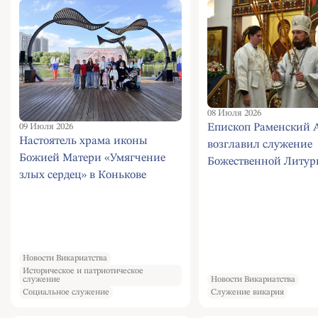
в современной жизни
центре "Московское
долголетие" района 
08 Июля 2026
Епископ Раменский 
09 Июля 2026
Настоятель храма иконы
возглавил служение
Божией Матери «Умягчение
Божественной Литур
злых сердец» в Конькове
храме святителя Лук
принял участие в
Ясенецкого) при
праздничных мероприятиях,
Университетской кл
приуроченных ко Дню семьи,
РУДН имени В.В.Вин
любви и верности
Новости Викариатства
Историческое и патриотическое
служение
Новости Викариатства
Социальное служение
Служение викария