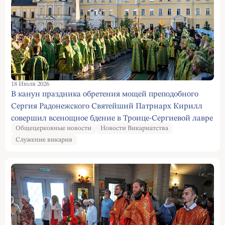
18 Июля 2026
В канун праздника обретения мощей преподобного
Сергия Радонежского Святейший Патриарх Кирилл
совершил всенощное бдение в Троице-Сергиевой лавре
Общецерковные новости
Новости Викариатства
Служение викария