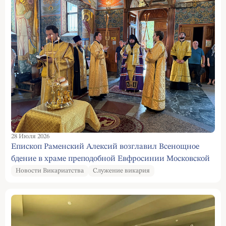
28 Июля 2026
Епископ Раменский Алексий возглавил Всенощное
бдение в храме преподобной Евфросинии Московской
Новости Викариатства
Служение викария