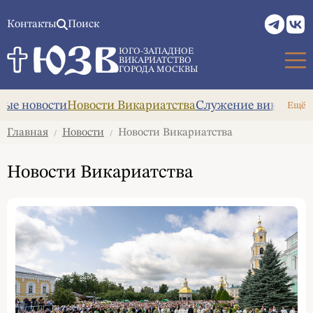
Контакты
Поиск
ЮГО-ЗАПАДНОЕ
ВИКАРИАТСТВО
ГОРОДА МОСКВЫ
ые новости
Новости Викариатства
Служение викария
А
Ещё
Главная
Новости
Новости Викариатства
/
/
Новости Викариатства