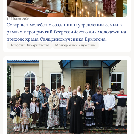
13 Июля 2026
Совершен молебен о создании и укреплении семьи в
рамках мероприятий Всероссийского дня молодежи на
приходе храма Священномученика Ермогена,
Новости Викариатства
Молодежное служение
Патриарха Московского и всея Руси, чудотворца в
Зюзине