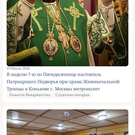
19 Июля 2026
В неделю 7-ю по Пятидесятнице настоятель
Патриаршего Подворья при храме Живоначальной
Троицы в Конькове г. Москвы митрополит
Новости Викариатства
Служение викария
Кишиневский и всея Молдовы Владимир совершил
Божественную Литургию