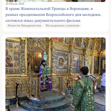
20 Июля 2026
В храме Живоначальной Троицы в Воронцове, в
рамках празднования Всероссийского дня молодежи,
состоялся показ документального фильма
Новости Викариатства
Молодежное служение
"Благоверные Пётр и Феврония"