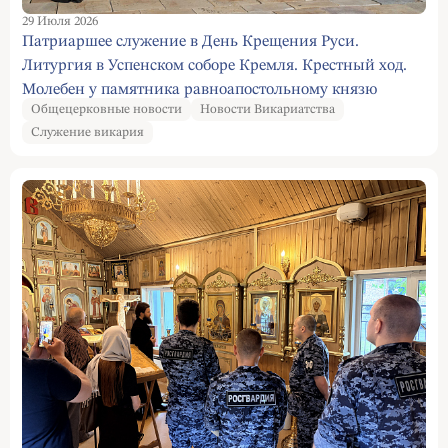
29 Июля 2026
Патриаршее служение в День Крещения Руси.
Литургия в Успенском соборе Кремля. Крестный ход.
Молебен у памятника равноапостольному князю
Общецерковные новости
Новости Викариатства
Владимиру на Боровицкой площади
Служение викария