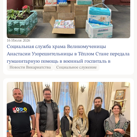
16 Июля 2026
Социальная служба храма Великомученицы
Анастасии Узорешительницы в Тёплом Стане передала
гуманитарную помощь в военный госпиталь в
Новости Викариатства
Социальное служение
Харьковской области, а также для мирных жителей