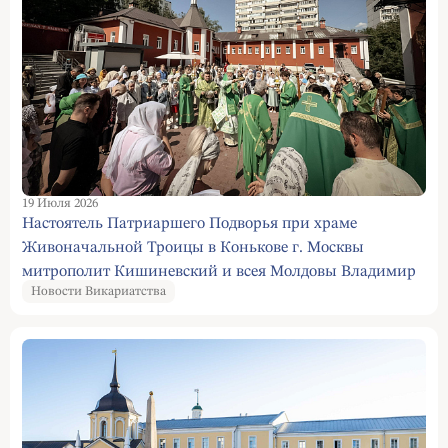
19 Июля 2026
Настоятель Патриаршего Подворья при храме
Живоначальной Троицы в Конькове г. Москвы
митрополит Кишиневский и всея Молдовы Владимир
Новости Викариатства
совершил Божественную Литургию в Престольный
праздник