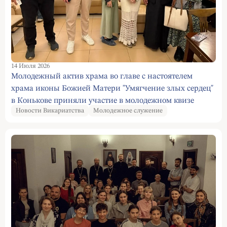
14 Июля 2026
Молодежный актив храма во главе с настоятелем
храма иконы Божией Матери "Умягчение злых сердец"
в Конькове приняли участие в молодежном квизе
Новости Викариатства
Молодежное служение
"Честное слово, батюшка"