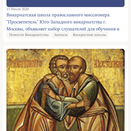
15 Июля 2020
Викариатская школа православного миссионера
"Просветитель" Юго-Западного викариатства г.
Москвы, объявляет набор слушателей для обучения в
Новости Викариатства
Анонсы
Воскресные школы
2020-22 учебных годах