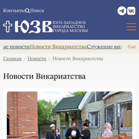
Контакты
Поиск
ЮГО-ЗАПАДНОЕ
ВИКАРИАТСТВО
ГОРОДА МОСКВЫ
ые новости
Новости Викариатства
Служение викария
А
Ещё
Главная
Новости
Новости Викариатства
/
/
Новости Викариатства